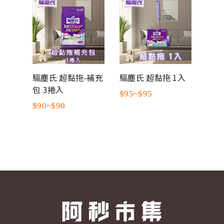
 家庭
驅塵氏 超黏拖-補充
驅塵氏 超黏拖 1入
驅塵
補充
包 3捲入
(拖
$95~$95
張+
$90~$90
$19