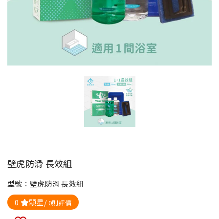
壁虎防滑 長效組
型號：壁虎防滑 長效組
0
顆星/
0則評價