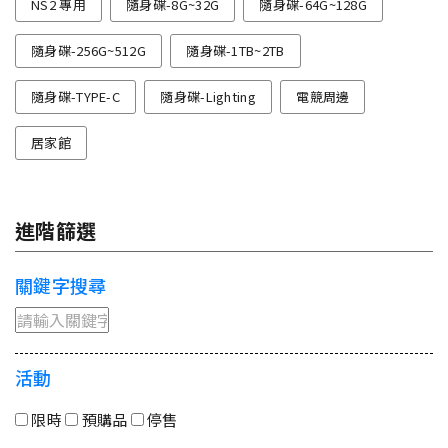
NS2 專用
隨身碟-8G~32G
隨身碟-64G~128G
隨身碟-256G~512G
隨身碟-1TB~2TB
隨身碟-TYPE-C
隨身碟-Lighting
電競周邊
居家館
進階篩選
關鍵字搜尋
活動
限時
預購品
停售