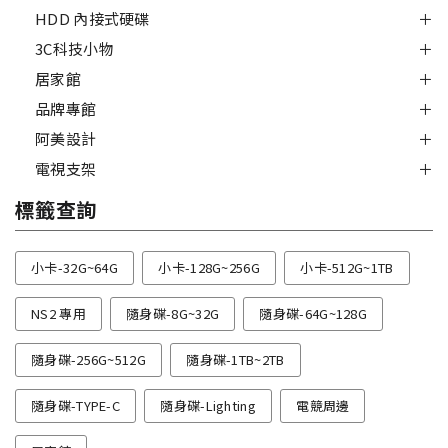
HDD 內接式硬碟
3C科技小物
居家館
品牌專館
阿美設計
電視支架
標籤查詢
小卡-32G~64G
小卡-128G~256G
小卡-512G~1TB
NS2 專用
隨身碟-8G~32G
隨身碟-64G~128G
隨身碟-256G~512G
隨身碟-1TB~2TB
隨身碟-TYPE-C
隨身碟-Lighting
電競周邊