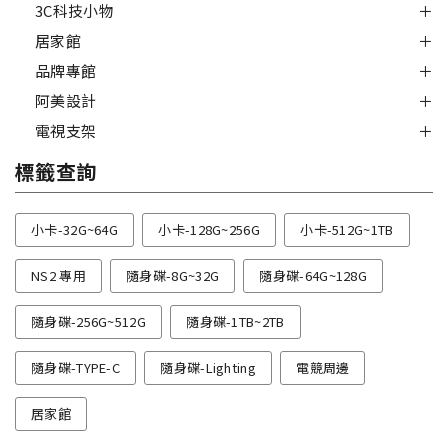
3C科技小物
居家館
品牌專館
阿美設計
電視支架
標籤查詢
小卡-32G~64G
小卡-128G~256G
小卡-512G~1TB
NS2 專用
隨身碟-8G~32G
隨身碟-64G~128G
隨身碟-256G~512G
隨身碟-1TB~2TB
隨身碟-TYPE-C
隨身碟-Lighting
電競周邊
居家館