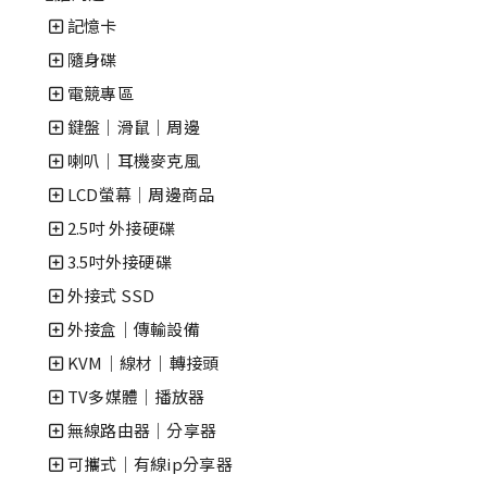
記憶卡
隨身碟
電競專區
鍵盤｜滑鼠｜周邊
喇叭｜耳機麥克風
LCD螢幕│周邊商品
2.5吋 外接硬碟
3.5吋外接硬碟
外接式 SSD
外接盒｜傳輸設備
KVM｜線材｜轉接頭
TV多媒體｜播放器
無線路由器│分享器
可攜式│有線ip分享器