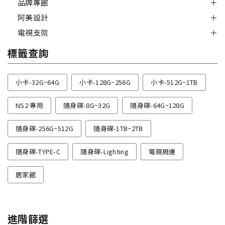
品牌專館
阿美設計
電視支架
標籤查詢
小卡-32G~64G
小卡-128G~256G
小卡-512G~1TB
NS2 專用
隨身碟-8G~32G
隨身碟-64G~128G
隨身碟-256G~512G
隨身碟-1TB~2TB
隨身碟-TYPE-C
隨身碟-Lighting
電競周邊
居家館
進階篩選