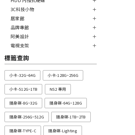
HDD 內接式硬碟
3C科技小物
居家館
品牌專館
阿美設計
電視支架
標籤查詢
小卡-32G~64G
小卡-128G~256G
小卡-512G~1TB
NS2 專用
隨身碟-8G~32G
隨身碟-64G~128G
隨身碟-256G~512G
隨身碟-1TB~2TB
隨身碟-TYPE-C
隨身碟-Lighting