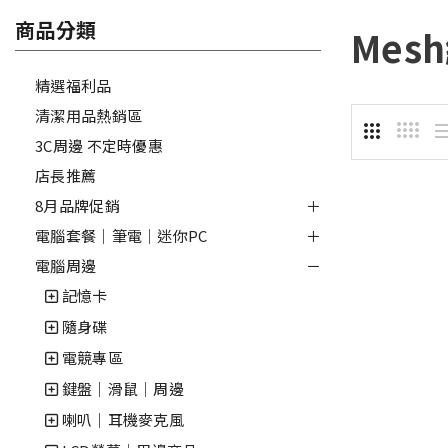
商品分類
Mes
精選福利品
清潔用品熱銷區
3C周邊 不定時優惠
店長推薦
8月品牌促銷
電腦套餐｜筆電｜迷你PC
電腦周邊
記憶卡
隨身碟
電競專區
鍵盤｜滑鼠｜周邊
喇叭｜耳機麥克風