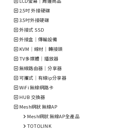
LCD螢幕│周邊商品
2.5吋 外接硬碟
3.5吋外接硬碟
外接式 SSD
外接盒｜傳輸設備
KVM｜線材｜轉接頭
TV多媒體｜播放器
無線路由器│分享器
可攜式│有線ip分享器
WiFi 無線網路卡
HUB 交換器
Mesh網狀 無線AP
Mesh網狀 無線AP全產品
TOTOLINK