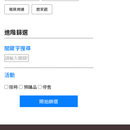
電競周邊
居家館
進階篩選
關鍵字搜尋
活動
限時
預購品
停售
開始篩選