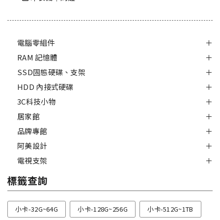
電腦零組件
RAM 記憶體
SSD固態硬碟、支架
HDD 內接式硬碟
3C科技小物
居家館
品牌專館
阿美設計
電視支架
標籤查詢
小卡-32G~64G
小卡-128G~256G
小卡-512G~1TB