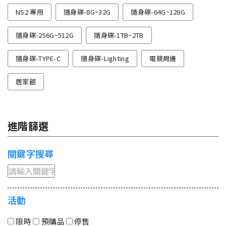
NS2 專用
隨身碟-8G~32G
隨身碟-64G~128G
隨身碟-256G~512G
隨身碟-1TB~2TB
隨身碟-TYPE-C
隨身碟-Lighting
電競周邊
居家館
進階篩選
關鍵字搜尋
活動
限時
預購品
停售