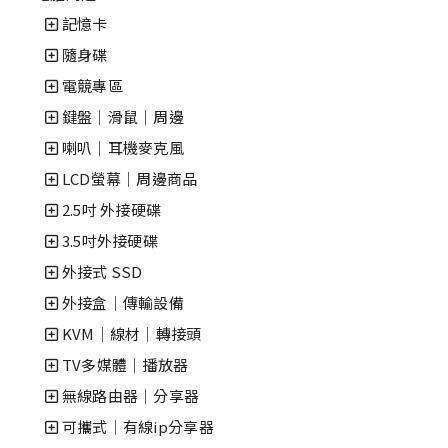
記憶卡
隨身碟
電競專區
鍵盤｜滑鼠｜周邊
喇叭｜耳機麥克風
LCD螢幕│周邊商品
2.5吋 外接硬碟
3.5吋外接硬碟
外接式 SSD
外接盒｜傳輸設備
KVM｜線材｜轉接頭
TV多媒體｜播放器
無線路由器│分享器
可攜式│有線ip分享器