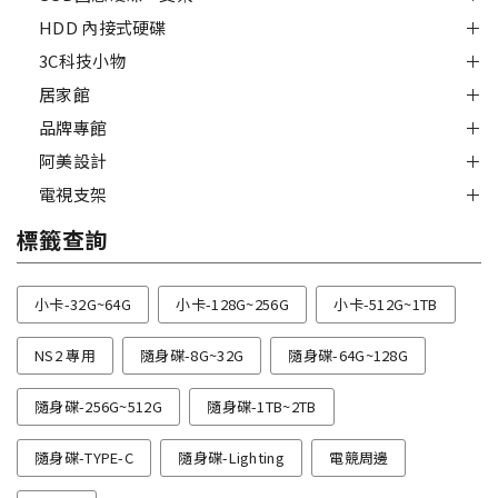
HDD 內接式硬碟
3C科技小物
居家館
品牌專館
阿美設計
電視支架
標籤查詢
小卡-32G~64G
小卡-128G~256G
小卡-512G~1TB
NS2 專用
隨身碟-8G~32G
隨身碟-64G~128G
隨身碟-256G~512G
隨身碟-1TB~2TB
隨身碟-TYPE-C
隨身碟-Lighting
電競周邊