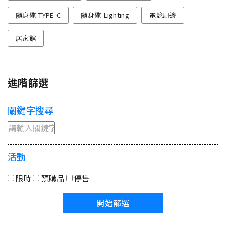
隨身碟-TYPE-C
隨身碟-Lighting
電競周邊
居家館
進階篩選
關鍵字搜尋
活動
限時
預購品
停售
開始篩選