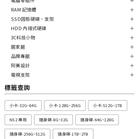
電腦零組件
RAM 記憶體
SSD固態硬碟、支架
HDD 內接式硬碟
3C科技小物
居家館
品牌專館
阿美設計
電視支架
標籤查詢
小卡-32G~64G
小卡-128G~256G
小卡-512G~1TB
NS2 專用
隨身碟-8G~32G
隨身碟-64G~128G
隨身碟-256G~512G
隨身碟-1TB~2TB