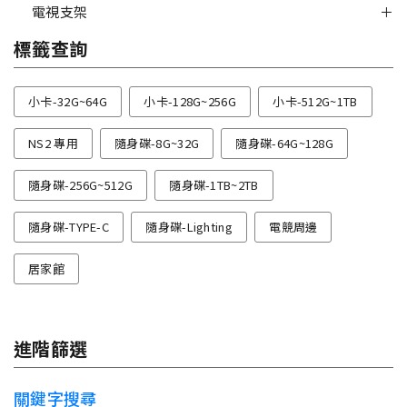
電視支架
標籤查詢
小卡-32G~64G
小卡-128G~256G
小卡-512G~1TB
NS2 專用
隨身碟-8G~32G
隨身碟-64G~128G
隨身碟-256G~512G
隨身碟-1TB~2TB
隨身碟-TYPE-C
隨身碟-Lighting
電競周邊
居家館
進階篩選
關鍵字搜尋