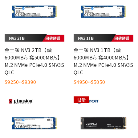
金士頓 NV3 2TB【讀
金士頓 NV3 1TB【讀
6000MB/s 寫5000MB/s】
6000MB/s 寫4000MB/s】
M.2 NVMe PCIe4.0 SNV3S
M.2 NVMe PCIe4.0 SNV3S
QLC
QLC
$9250~$9390
$4950~$5050
限量