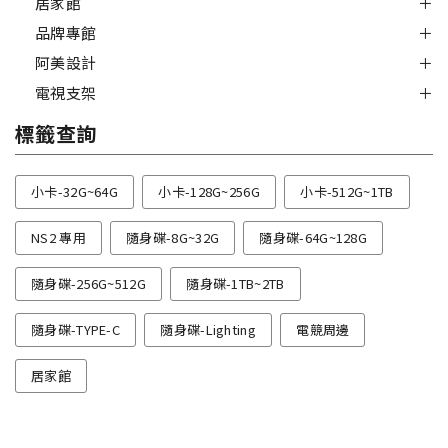
居家館
品牌專館
阿美設計
電視支架
標籤查詢
小卡-32G~64G
小卡-128G~256G
小卡-512G~1TB
NS2 專用
隨身碟-8G~32G
隨身碟-64G~128G
隨身碟-256G~512G
隨身碟-1TB~2TB
隨身碟-TYPE-C
隨身碟-Lighting
電競周邊
居家館