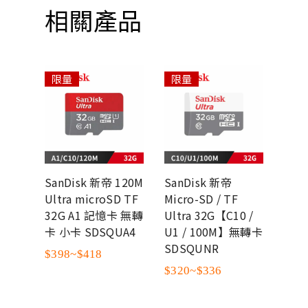
相關產品
限量
限量
限
SanDisk 新帝 120M
SanDisk 新帝
San
100M
Ultra microSD TF
Micro-SD / TF
Micr
SD
32G A1 記憶卡 無轉
Ultra 32G【C10 /
Ext
記憶卡
卡 小卡 SDSQUA4
U1 / 100M】無轉卡
V30 
終保
SDSQUNR
SDS
$398~$418
$320~$336
$55